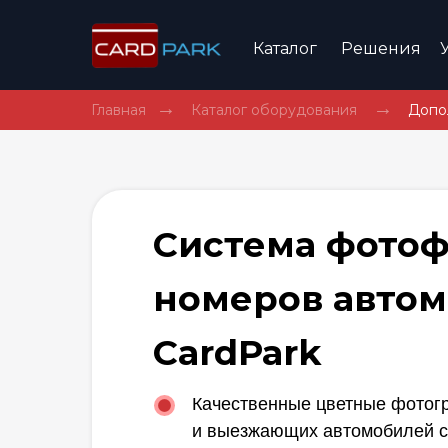
Каталог
Решения
→
→
Главная
Каталог оборудования
Допо
Система фото
номеров авто
CardPark
Качественные цветные фото
и выезжающих автомобилей с