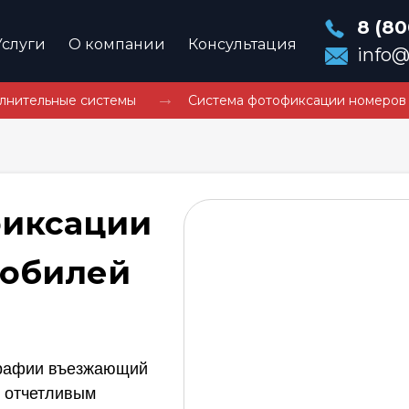
8 (80
Услуги
О компании
Консультация
info@
→
лнительные системы
Система фотофиксации номеров
фиксации
мобилей
графии въезжающий
 отчетливым