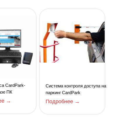
са CardPark-
Система контроля доступа на
азе ПК
паркинг CardPark
ее →
Подробнее →