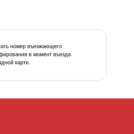
вать номер въезжающего
фирования в момент въезда
здной карте.