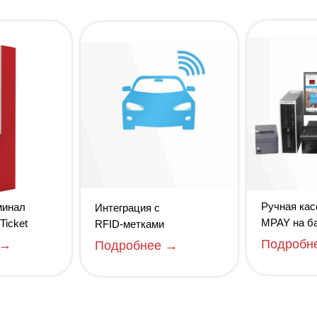
Ручная кас
минал
Интеграция с
MPAY на б
Ticket
RFID-метками
Подробн
 →
Подробнее →