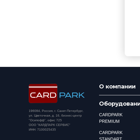
О компании
Оборудован
196084, Россия, г. Санкт-Петербург,
CARDPARK
ул. Цветочная, д. 16, бизнес-центр
"Осипофф", офис 725
PREMIUM
ООО "КАРДПАРК СЕРВИС"
ИНН: 7100025435
CARDPARK
STANDART